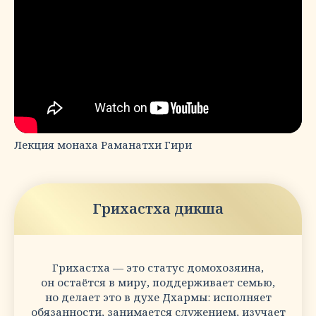
Лекция монаха Раманатхи Гири
Грихастха дикша
Грихастха — это статус домохозяина,
он остаётся в миру, поддерживает семью,
но делает это в духе Дхармы: исполняет
обязанности, занимается служением, изучает