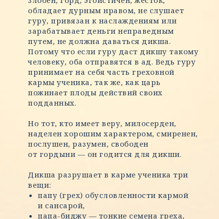
злобен, горд, эгоистичен, жесток,
обладает дурным нравом, не слушает
гуру, привязан к наслаждениям или
зарабатывает деньги неправедным
путем, не должна даваться дикша.
Потому что если гуру даст дикшу такому
человеку, оба отправятся в ад. Ведь гуру
принимает на себя часть греховной
кармы ученика, так же, как царь
пожинает плоды действий своих
подданных.
Но тот, кто имеет веру, милосерден,
наделен хорошим характером, смиренен,
послушен, разумен, свободен
от гордыни — он годится для дикши.
Дикша разрушает в карме ученика три
вещи:
папу (грех) обусловленности кармой
и сансарой,
папа-биджу — тонкие семена греха,