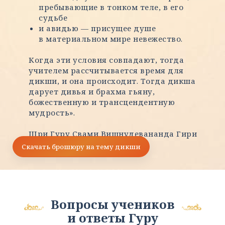
пребывающие в тонком теле, в его
судьбе
и авидью — присущее душе
в материальном мире невежество.
Когда эти условия совпадают, тогда
учителем рассчитывается время для
дикши, и она происходит. Тогда дикша
дарует дивья и брахма гьяну,
божественную и трансцендентную
мудрость».
Шри Гуру Свами Вишнудевананда Гири
Махарадж
Скачать брошюру на тему дикши
Вопросы учеников
и ответы Гуру