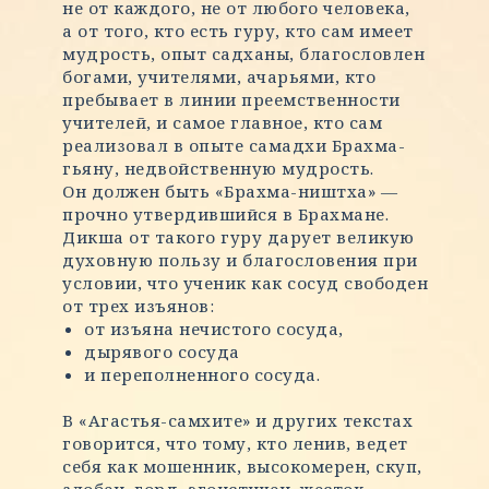
не от каждого, не от любого человека,
а от того, кто есть гуру, кто сам имеет
мудрость, опыт садханы, благословлен
богами, учителями, ачарьями, кто
пребывает в линии преемственности
учителей, и самое главное, кто сам
реализовал в опыте самадхи Брахма-
гьяну, недвойственную мудрость.
Он должен быть «Брахма-ништха» —
прочно утвердившийся в Брахмане.
Дикша от такого гуру дарует великую
духовную пользу и благословения при
условии, что ученик как сосуд свободен
от трех изъянов:
от изъяна нечистого сосуда,
дырявого сосуда
и переполненного сосуда.
В «Агастья-самхите» и других текстах
говорится, что тому, кто ленив, ведет
себя как мошенник, высокомерен, скуп,