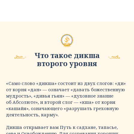
Что такое дикша
второго уровня
«Само слово «дикша» состоит из двух слогов: «ди»
от корня «дан» — означает «давать божественную
мудрость», «дивья гьян» — «духовное знание
об Абсолюте», и второй слог — «кша» от корня
«кашайя», означающего «разрушать греховную
деятельность, карму».
Дикша открывает вам Путь к садхане, тапасье,
севе и Освобождению. Для созревания хороших