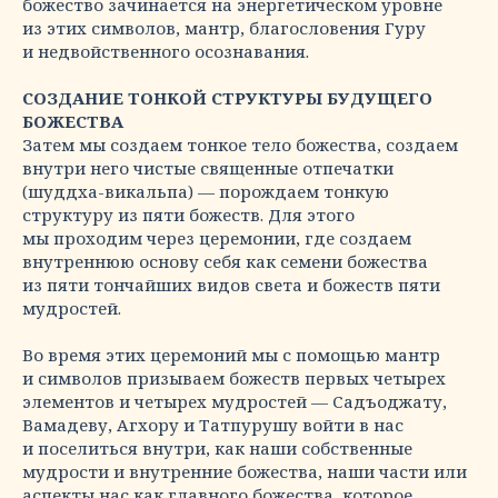
божество зачинается на энергетическом уровне
из этих символов, мантр, благословения Гуру
и недвойственного осознавания.
СОЗДАНИЕ ТОНКОЙ СТРУКТУРЫ БУДУЩЕГО
БОЖЕСТВА
Затем мы создаем тонкое тело божества, создаем
внутри него чистые священные отпечатки
(шуддха-викальпа) — порождаем тонкую
структуру из пяти божеств. Для этого
мы проходим через церемонии, где создаем
внутреннюю основу себя как семени божества
из пяти тончайших видов света и божеств пяти
мудростей.
Во время этих церемоний мы с помощью мантр
и символов призываем божеств первых четырех
элементов и четырех мудростей — Садъоджату,
Вамадеву, Агхору и Татпурушу войти в нас
и поселиться внутри, как наши собственные
мудрости и внутренние божества, наши части или
аспекты нас как главного божества, которое